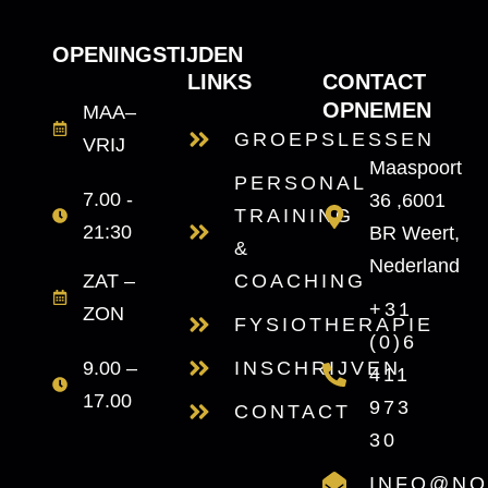
OPENINGSTIJDEN
LINKS
CONTACT
OPNEMEN
MAA–
GROEPSLESSEN
VRIJ
Maaspoort
PERSONAL
7.00 -
36 ,6001
TRAINING
21:30
BR Weert,
&
Nederland
ZAT –
COACHING
+31
ZON
FYSIOTHERAPIE
(0)6
9.00 –
INSCHRIJVEN
411
17.00
973
CONTACT
30
INFO@NO