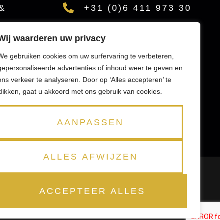
&
+31 (0)6 411 973 30
INFO@NOXGYM.NL
Wij waarderen uw privacy
RAPIE
SOCIAL MEDIA
We gebruiken cookies om uw surfervaring te verbeteren,
VEN
gepersonaliseerde advertenties of inhoud weer te geven en
ons verkeer te analyseren. Door op ‘Alles accepteren’ te
klikken, gaat u akkoord met ons gebruik van cookies.
AANPASSEN
ALLES AFWIJZEN
ARDEN
ALGEMENE VOORWAARDEN
ACCEPTEER ALLES