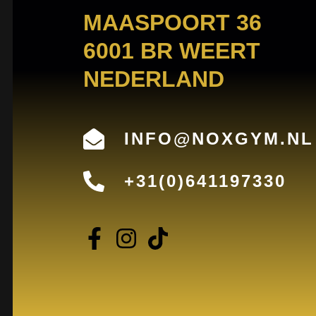
MAASPOORT 36
6001 BR WEERT
NEDERLAND
INFO@NOXGYM.NL
+31(0)641197330